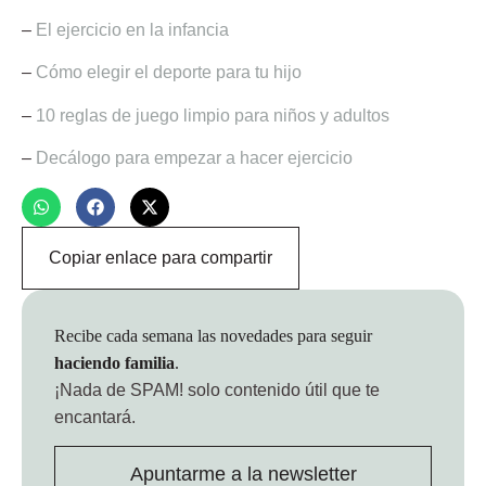
–
El ejercicio en la infancia
–
Cómo elegir el deporte para tu hijo
–
10 reglas de juego limpio para niños y adultos
–
Decálogo para empezar a hacer ejercicio
Copiar enlace para compartir
Recibe cada semana las novedades para seguir
haciendo familia
.
¡Nada de SPAM!
solo contenido útil que te
encantará.
Apuntarme a la newsletter