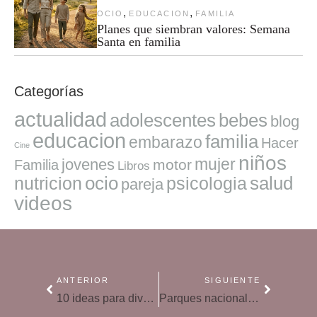
,
,
OCIO
EDUCACION
FAMILIA
Planes que siembran valores: Semana
Santa en familia
Categorías
actualidad
adolescentes
bebes
blog
educacion
familia
embarazo
Hacer
Cine
niños
mujer
jovenes
motor
Familia
Libros
ocio
salud
nutricion
psicologia
pareja
videos
ANTERIOR
SIGUIENTE
10 ideas para divertirte en la playa con niños
Parques nacionales para visitar en familia