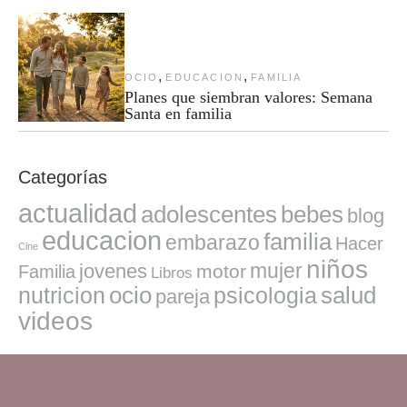
,
,
OCIO
EDUCACION
FAMILIA
Planes que siembran valores: Semana
Santa en familia
Categorías
actualidad
adolescentes
bebes
blog
educacion
familia
embarazo
Hacer
Cine
niños
mujer
jovenes
motor
Familia
Libros
ocio
salud
nutricion
psicologia
pareja
videos