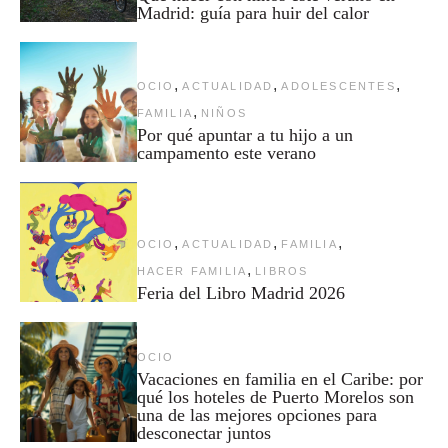
Madrid: guía para huir del calor
,
,
,
OCIO
ACTUALIDAD
ADOLESCENTES
,
FAMILIA
NIÑOS
Por qué apuntar a tu hijo a un
campamento este verano
,
,
,
OCIO
ACTUALIDAD
FAMILIA
,
HACER FAMILIA
LIBROS
Feria del Libro Madrid 2026
OCIO
Vacaciones en familia en el Caribe: por
qué los hoteles de Puerto Morelos son
una de las mejores opciones para
desconectar juntos