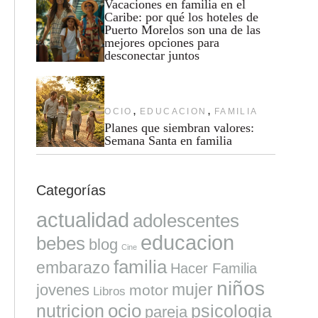
Vacaciones en familia en el
Caribe: por qué los hoteles de
Puerto Morelos son una de las
mejores opciones para
desconectar juntos
,
,
OCIO
EDUCACION
FAMILIA
Planes que siembran valores:
Semana Santa en familia
Categorías
actualidad
adolescentes
educacion
bebes
blog
Cine
familia
embarazo
Hacer Familia
niños
mujer
jovenes
motor
Libros
ocio
nutricion
psicologia
pareja