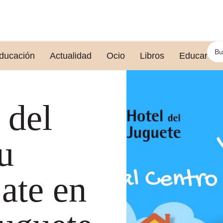
ducación
Actualidad
Ocio
Libros
Educar le
 del
u
jate en