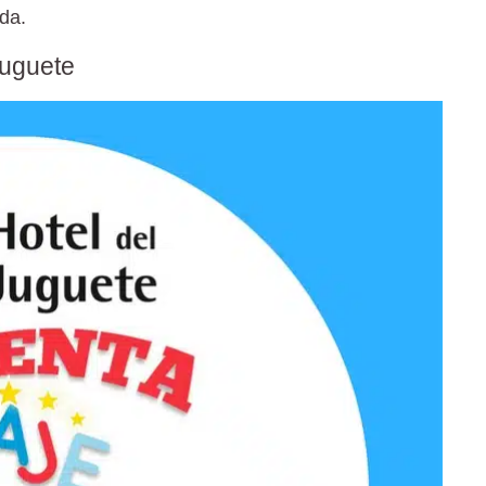
da.
Juguete