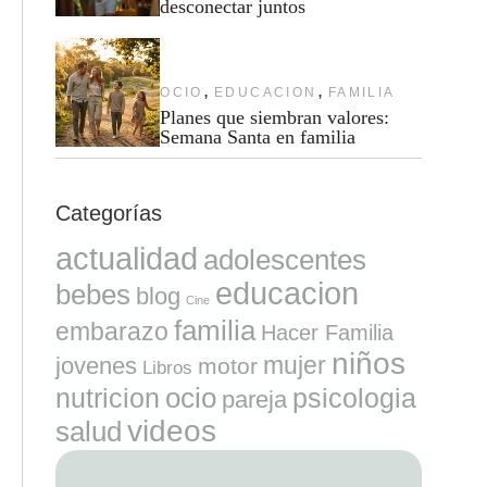
desconectar juntos
,
,
OCIO
EDUCACION
FAMILIA
Planes que siembran valores:
Semana Santa en familia
Categorías
actualidad
adolescentes
educacion
bebes
blog
Cine
familia
embarazo
Hacer Familia
niños
mujer
jovenes
motor
Libros
ocio
nutricion
psicologia
pareja
videos
salud