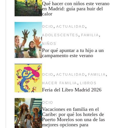
Qué hacer con niños este verano
en Madrid: guía para huir del
calor
,
,
OCIO
ACTUALIDAD
,
,
ADOLESCENTES
FAMILIA
NIÑOS
Por qué apuntar a tu hijo a un
campamento este verano
,
,
,
OCIO
ACTUALIDAD
FAMILIA
,
HACER FAMILIA
LIBROS
Feria del Libro Madrid 2026
OCIO
Vacaciones en familia en el
Caribe: por qué los hoteles de
Puerto Morelos son una de las
mejores opciones para