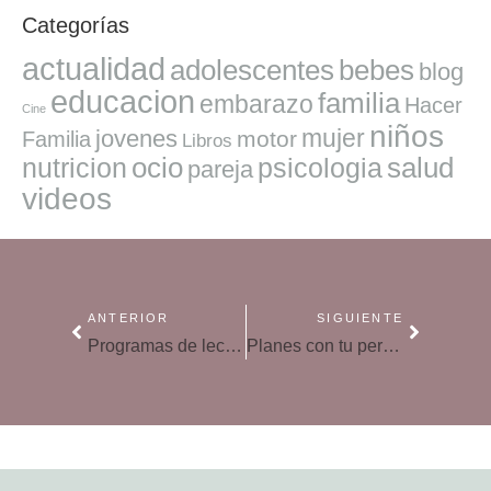
Categorías
actualidad
adolescentes
bebes
blog
educacion
familia
embarazo
Hacer
Cine
niños
mujer
jovenes
motor
Familia
Libros
ocio
salud
nutricion
psicologia
pareja
videos
ANTERIOR
SIGUIENTE
Programas de lectura en verano, cómo hacer que los niños se enamoren de los libros
Planes con tu perro: excursiones en el campo, playa y ciudad