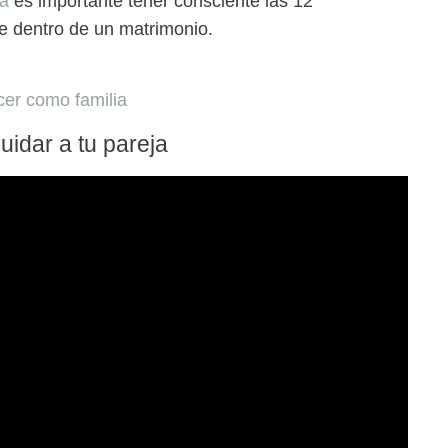
ja
es importante tener consciente las 12
e dentro de un matrimonio.
er como familia
idar a tu pareja