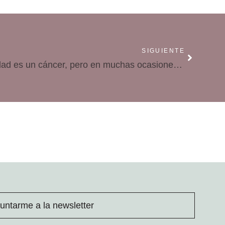
SIGUIENTE
Nacho Tornel: «Una infidelidad es un cáncer, pero en muchas ocasiones es curable»
untarme a la newsletter