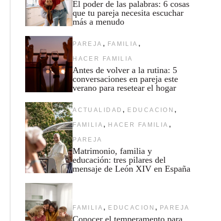
El poder de las palabras: 6 cosas
que tu pareja necesita escuchar
más a menudo
,
,
PAREJA
FAMILIA
HACER FAMILIA
Antes de volver a la rutina: 5
conversaciones en pareja este
verano para resetear el hogar
,
,
ACTUALIDAD
EDUCACION
,
,
FAMILIA
HACER FAMILIA
PAREJA
Matrimonio, familia y
educación: tres pilares del
mensaje de León XIV en España
,
,
FAMILIA
EDUCACION
PAREJA
Conocer el temperamento para