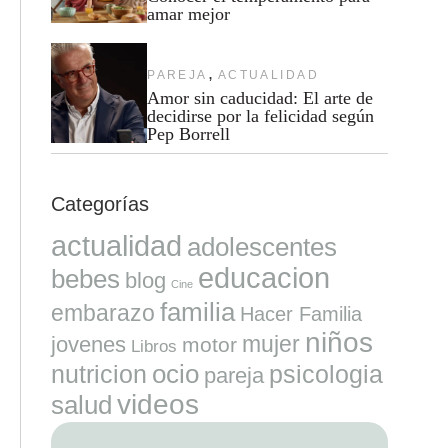
amar mejor
,
PAREJA
ACTUALIDAD
Amor sin caducidad: El arte de
decidirse por la felicidad según
Pep Borrell
Categorías
actualidad
adolescentes
educacion
bebes
blog
Cine
familia
embarazo
Hacer Familia
niños
mujer
jovenes
motor
Libros
ocio
nutricion
psicologia
pareja
videos
salud