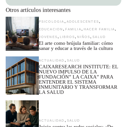
Otros artículos interesantes
,
,
PSICOLOGIA
ADOLESCENTES
,
,
,
EDUCACION
FAMILIA
HACER FAMILIA
,
,
,
JOVENES
LIBROS
NIÑOS
SALUD
El arte como brújula familiar: cómo
sanar y educar a través de la cultura
,
ACTUALIDAD
SALUD
CAIXARESEARCH INSTITUTE: EL
NUEVO IMPULSO DE LA
FUNDACIÓN” LA CAIXA” PARA
ENTENDER EL SISTEMA
INMUNITARIO Y TRANSFORMAR
LA SALUD
,
ACTUALIDAD
SALUD
Juicio contra las redes sociales: ¿De