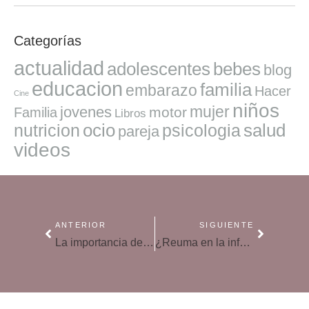
Categorías
actualidad
adolescentes
bebes
blog
educacion
familia
embarazo
Hacer
Cine
niños
mujer
jovenes
motor
Familia
Libros
ocio
salud
nutricion
psicologia
pareja
videos
ANTERIOR
SIGUIENTE
La importancia de detectar la miopía en la infancia
¿Reuma en la infancia? ¡Es posible y todo lo que tienes que saber!