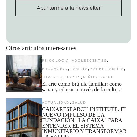
Apuntarme a la newsletter
Otros artículos interesantes
,
,
PSICOLOGIA
ADOLESCENTES
,
,
,
EDUCACION
FAMILIA
HACER FAMILIA
,
,
,
JOVENES
LIBROS
NIÑOS
SALUD
El arte como brújula familiar: cómo
sanar y educar a través de la cultura
,
ACTUALIDAD
SALUD
CAIXARESEARCH INSTITUTE: EL
NUEVO IMPULSO DE LA
FUNDACIÓN” LA CAIXA” PARA
ENTENDER EL SISTEMA
INMUNITARIO Y TRANSFORMAR
LA SALUD