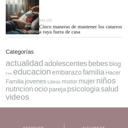
SALUD
Cinco maneras de mantener los catarros
a raya fuera de casa
Categorías
actualidad
adolescentes
bebes
blog
educacion
familia
embarazo
Hacer
Cine
niños
mujer
jovenes
motor
Familia
Libros
ocio
salud
nutricion
psicologia
pareja
videos