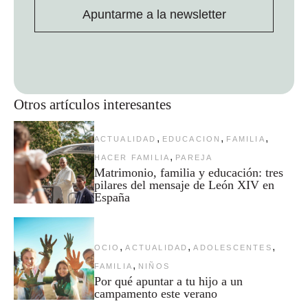
Apuntarme a la newsletter
Otros artículos interesantes
,
,
,
ACTUALIDAD
EDUCACION
FAMILIA
,
HACER FAMILIA
PAREJA
Matrimonio, familia y educación: tres
pilares del mensaje de León XIV en
España
,
,
,
OCIO
ACTUALIDAD
ADOLESCENTES
,
FAMILIA
NIÑOS
Por qué apuntar a tu hijo a un
campamento este verano