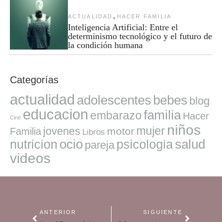
,
ACTUALIDAD
HACER FAMILIA
Inteligencia Artificial: Entre el
determinismo tecnológico y el futuro de
la condición humana
Categorías
actualidad
adolescentes
bebes
blog
educacion
familia
embarazo
Hacer
Cine
niños
mujer
jovenes
motor
Familia
Libros
ocio
salud
nutricion
psicologia
pareja
videos
ANTERIOR
SIGUIENTE