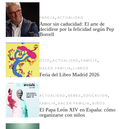
,
PAREJA
ACTUALIDAD
Amor sin caducidad: El arte de
decidirse por la felicidad según Pep
Borrell
,
,
,
OCIO
ACTUALIDAD
FAMILIA
,
HACER FAMILIA
LIBROS
Feria del Libro Madrid 2026
,
,
,
ACTUALIDAD
BEBES
EDUCACION
,
,
FAMILIA
HACER FAMILIA
NIÑOS
El Papa León XIV en España: cómo
organizarse con niños