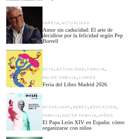
,
PAREJA
ACTUALIDAD
Amor sin caducidad: El arte de
decidirse por la felicidad según Pep
Borrell
,
,
,
OCIO
ACTUALIDAD
FAMILIA
,
HACER FAMILIA
LIBROS
Feria del Libro Madrid 2026
,
,
,
ACTUALIDAD
BEBES
EDUCACION
,
,
FAMILIA
HACER FAMILIA
NIÑOS
El Papa León XIV en España: cómo
organizarse con niños