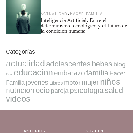
,
ACTUALIDAD
HACER FAMILIA
Inteligencia Artificial: Entre el
determinismo tecnológico y el futuro de
la condición humana
Categorías
actualidad
adolescentes
bebes
blog
educacion
familia
embarazo
Hacer
Cine
niños
mujer
jovenes
motor
Familia
Libros
ocio
salud
nutricion
psicologia
pareja
videos
ANTERIOR
SIGUIENTE