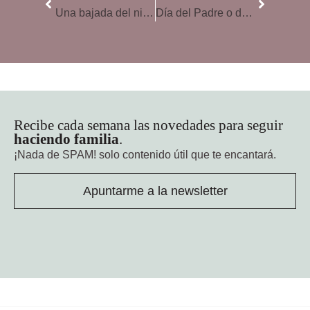
Una bajada del nivel de glucosa, uno de los signos más tempranos de Alzhéimer
Día del Padre o de la Madre, ¿en cuál se gasta más?
Recibe cada semana las novedades para seguir
haciendo familia
.
¡Nada de SPAM!
solo contenido útil que te encantará.
Apuntarme a la newsletter