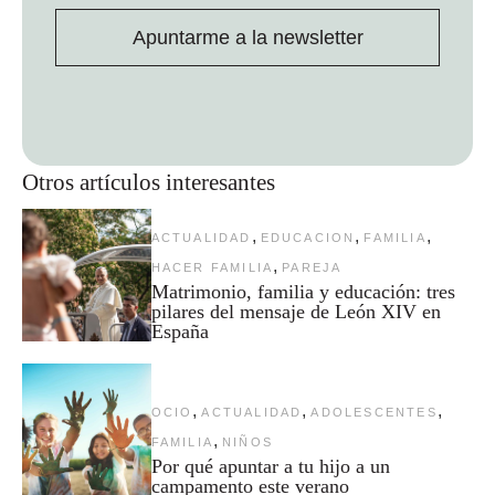
Apuntarme a la newsletter
Otros artículos interesantes
,
,
,
ACTUALIDAD
EDUCACION
FAMILIA
,
HACER FAMILIA
PAREJA
Matrimonio, familia y educación: tres
pilares del mensaje de León XIV en
España
,
,
,
OCIO
ACTUALIDAD
ADOLESCENTES
,
FAMILIA
NIÑOS
Por qué apuntar a tu hijo a un
campamento este verano