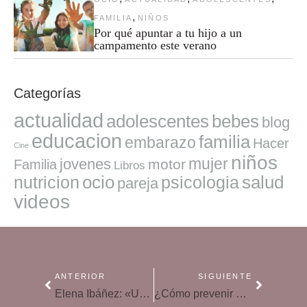
,
FAMILIA
NIÑOS
Por qué apuntar a tu hijo a un
campamento este verano
Categorías
actualidad
adolescentes
bebes
blog
educacion
familia
embarazo
Hacer
Cine
niños
mujer
jovenes
motor
Familia
Libros
ocio
salud
nutricion
psicologia
pareja
videos
ANTERIOR
SIGUIENTE
Elena Ibáñez: «Uno de cada tres estudiantes no acaba el primer curso de la carrera que eligen»
¿Cómo prevenir el ciberbullying en verano?