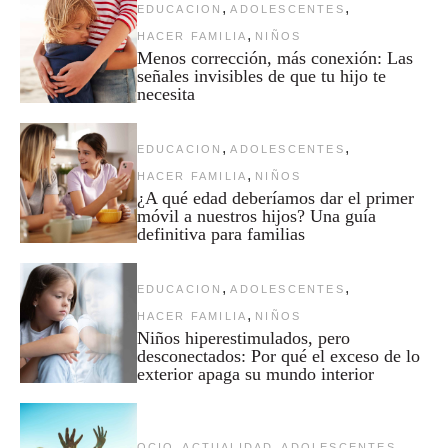
,
,
EDUCACION
ADOLESCENTES
,
HACER FAMILIA
NIÑOS
Menos corrección, más conexión: Las
señales invisibles de que tu hijo te
necesita
,
,
EDUCACION
ADOLESCENTES
,
HACER FAMILIA
NIÑOS
¿A qué edad deberíamos dar el primer
móvil a nuestros hijos? Una guía
definitiva para familias
,
,
EDUCACION
ADOLESCENTES
,
HACER FAMILIA
NIÑOS
Niños hiperestimulados, pero
desconectados: Por qué el exceso de lo
exterior apaga su mundo interior
,
,
,
OCIO
ACTUALIDAD
ADOLESCENTES