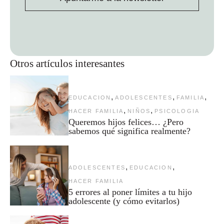
Otros artículos interesantes
,
,
,
EDUCACION
ADOLESCENTES
FAMILIA
,
,
HACER FAMILIA
NIÑOS
PSICOLOGIA
Queremos hijos felices… ¿Pero
sabemos qué significa realmente?
,
,
ADOLESCENTES
EDUCACION
HACER FAMILIA
5 errores al poner límites a tu hijo
adolescente (y cómo evitarlos)