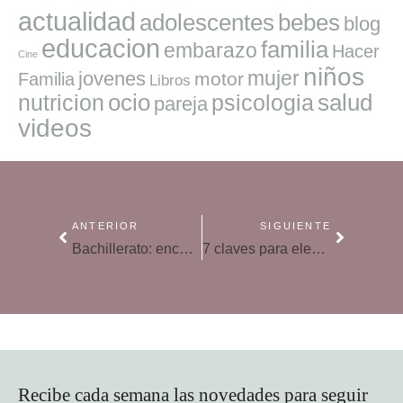
actualidad
adolescentes
bebes
blog
educacion
familia
embarazo
Hacer
Cine
niños
mujer
jovenes
motor
Familia
Libros
ocio
salud
nutricion
psicologia
pareja
videos
ANTERIOR
SIGUIENTE
Bachillerato: encuentra tu vocación profesional
7 claves para elegir carrera y futuro profesional
Recibe cada semana las novedades para seguir