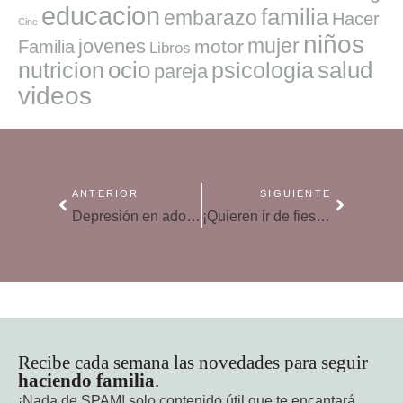
educacion
familia
embarazo
Hacer
Cine
niños
mujer
jovenes
motor
Familia
Libros
ocio
salud
nutricion
psicologia
pareja
videos
ANTERIOR
SIGUIENTE
Depresión en adolescentes: cómo detectarla y tratarla
¡Quieren ir de fiesta! ¿Los dejamos? ¿Cuándo? ¿A dónde?
Recibe cada semana las novedades para seguir
haciendo familia
.
¡Nada de SPAM!
solo contenido útil que te encantará.