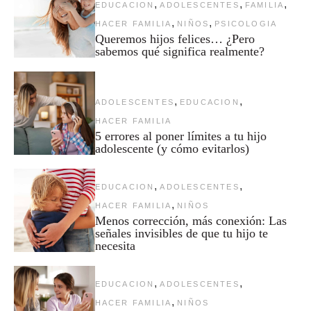
,
,
,
EDUCACION
ADOLESCENTES
FAMILIA
,
,
HACER FAMILIA
NIÑOS
PSICOLOGIA
Queremos hijos felices… ¿Pero
sabemos qué significa realmente?
,
,
ADOLESCENTES
EDUCACION
HACER FAMILIA
5 errores al poner límites a tu hijo
adolescente (y cómo evitarlos)
,
,
EDUCACION
ADOLESCENTES
,
HACER FAMILIA
NIÑOS
Menos corrección, más conexión: Las
señales invisibles de que tu hijo te
necesita
,
,
EDUCACION
ADOLESCENTES
,
HACER FAMILIA
NIÑOS