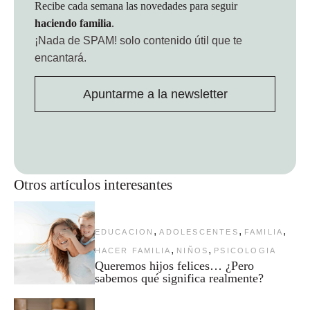
Recibe cada semana las novedades para seguir
haciendo familia
.
¡Nada de SPAM!
solo contenido útil que te
encantará.
Apuntarme a la newsletter
Otros artículos interesantes
,
,
,
EDUCACION
ADOLESCENTES
FAMILIA
,
,
HACER FAMILIA
NIÑOS
PSICOLOGIA
Queremos hijos felices… ¿Pero
sabemos qué significa realmente?