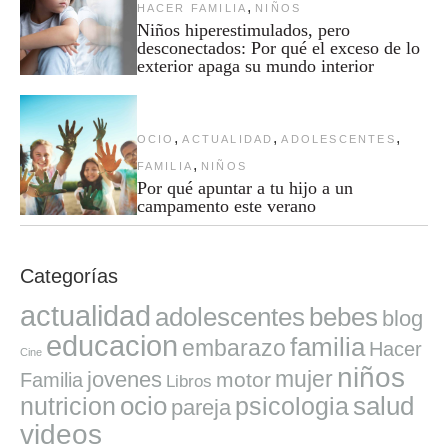
,
HACER FAMILIA
NIÑOS
Niños hiperestimulados, pero
desconectados: Por qué el exceso de lo
exterior apaga su mundo interior
,
,
,
OCIO
ACTUALIDAD
ADOLESCENTES
,
FAMILIA
NIÑOS
Por qué apuntar a tu hijo a un
campamento este verano
Categorías
actualidad
adolescentes
bebes
blog
educacion
familia
embarazo
Hacer
Cine
niños
mujer
jovenes
motor
Familia
Libros
ocio
salud
nutricion
psicologia
pareja
videos