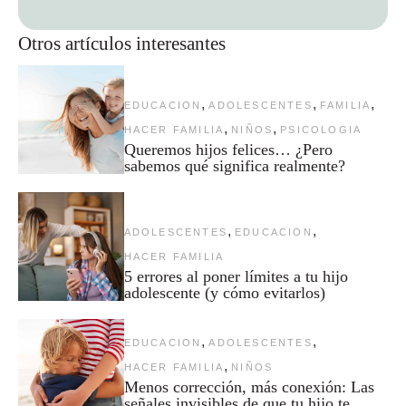
Otros artículos interesantes
,
,
,
EDUCACION
ADOLESCENTES
FAMILIA
,
,
HACER FAMILIA
NIÑOS
PSICOLOGIA
Queremos hijos felices… ¿Pero
sabemos qué significa realmente?
,
,
ADOLESCENTES
EDUCACION
HACER FAMILIA
5 errores al poner límites a tu hijo
adolescente (y cómo evitarlos)
,
,
EDUCACION
ADOLESCENTES
,
HACER FAMILIA
NIÑOS
Menos corrección, más conexión: Las
señales invisibles de que tu hijo te