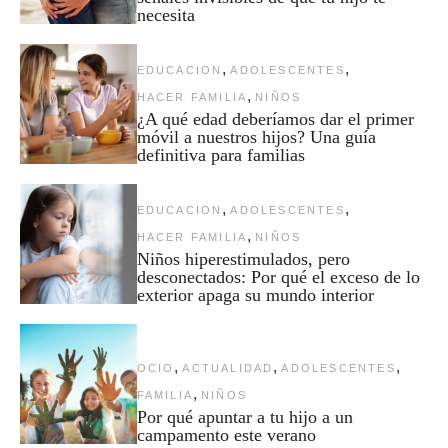
necesita
,
,
EDUCACION
ADOLESCENTES
,
HACER FAMILIA
NIÑOS
¿A qué edad deberíamos dar el primer
móvil a nuestros hijos? Una guía
definitiva para familias
,
,
EDUCACION
ADOLESCENTES
,
HACER FAMILIA
NIÑOS
Niños hiperestimulados, pero
desconectados: Por qué el exceso de lo
exterior apaga su mundo interior
,
,
,
OCIO
ACTUALIDAD
ADOLESCENTES
,
FAMILIA
NIÑOS
Por qué apuntar a tu hijo a un
campamento este verano