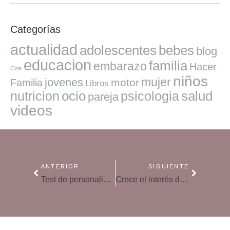
Categorías
actualidad
adolescentes
bebes
blog
educacion
familia
embarazo
Hacer
Cine
niños
mujer
jovenes
motor
Familia
Libros
ocio
salud
nutricion
psicologia
pareja
videos
ANTERIOR
SIGUIENTE
Test de personalidad: ¿eres una persona madura?
Crece el interés de los jóvenes por la política