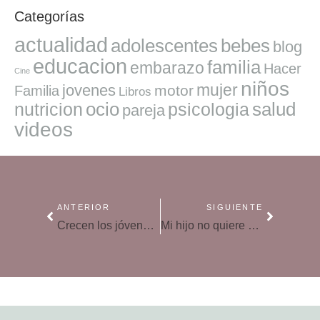
Categorías
actualidad
adolescentes
bebes
blog
educacion
familia
embarazo
Hacer
Cine
niños
mujer
jovenes
motor
Familia
Libros
ocio
salud
nutricion
psicologia
pareja
videos
ANTERIOR
SIGUIENTE
Crecen los jóvenes que practican el «sexting»
Mi hijo no quiere mi apoyo, ¿debo respetar su decisión?