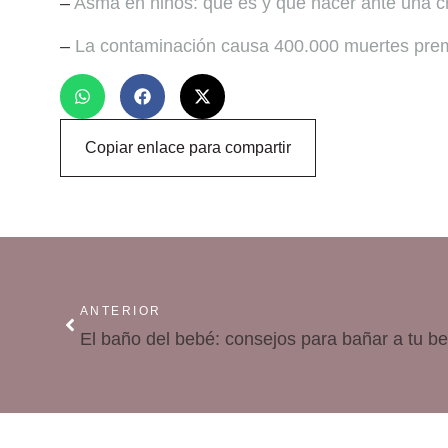
–
Asma en niños: qué es y qué hacer ante una cr
–
La contaminación causa 400.000 muertes pre
Copiar enlace para compartir
ANTERIOR
El baño del bebé: consejos para bañar a tu b