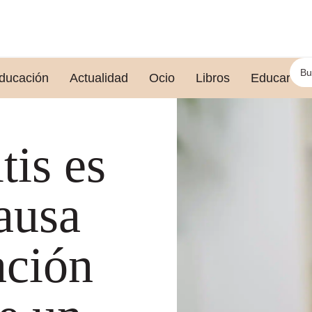
ducación
Actualidad
Ocio
Libros
Educar le
tis es
causa
ación