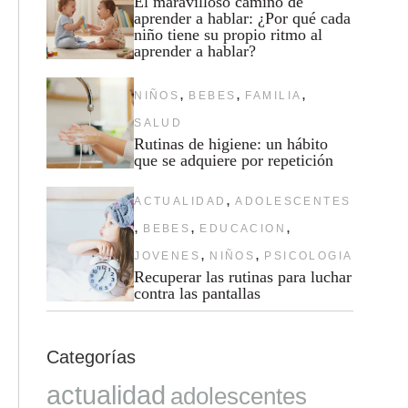
El maravilloso camino de
aprender a hablar: ¿Por qué cada
niño tiene su propio ritmo al
aprender a hablar?
,
,
,
NIÑOS
BEBES
FAMILIA
SALUD
Rutinas de higiene: un hábito
que se adquiere por repetición
,
ACTUALIDAD
ADOLESCENTES
,
,
,
BEBES
EDUCACION
,
,
JOVENES
NIÑOS
PSICOLOGIA
Recuperar las rutinas para luchar
contra las pantallas
Categorías
actualidad
adolescentes