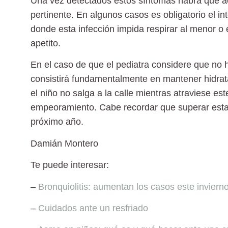
Una vez detectados estos síntomas habrá que a
pertinente. En algunos casos es obligatorio el 
donde esta infección impida respirar al menor o e
apetito.
En el caso de que el pediatra considere que no h
consistirá fundamentalmente en mantener hidra
el niño no salga a la calle mientras atraviese e
empeoramiento. Cabe recordar que superar esta
próximo año
.
Damián Montero
Te puede interesar:
–
Bronquiolitis: aumentan los casos este inviern
–
Cuidados ante un resfriado