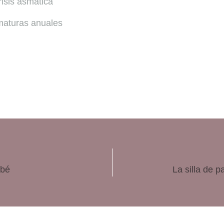
isis asmática
maturas anuales
ebé
La silla de p