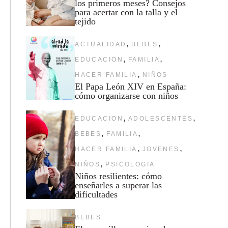
los primeros meses? Consejos
para acertar con la talla y el
tejido
,
,
ACTUALIDAD
BEBES
,
,
EDUCACION
FAMILIA
,
HACER FAMILIA
NIÑOS
El Papa León XIV en España:
cómo organizarse con niños
,
,
EDUCACION
ADOLESCENTES
,
,
BEBES
FAMILIA
,
,
HACER FAMILIA
JOVENES
,
NIÑOS
PSICOLOGIA
Niños resilientes: cómo
enseñarles a superar las
dificultades
BEBES