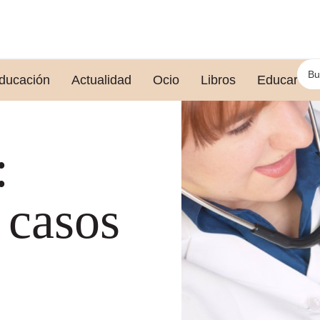
ducación
Actualidad
Ocio
Libros
Educar le
:
 casos