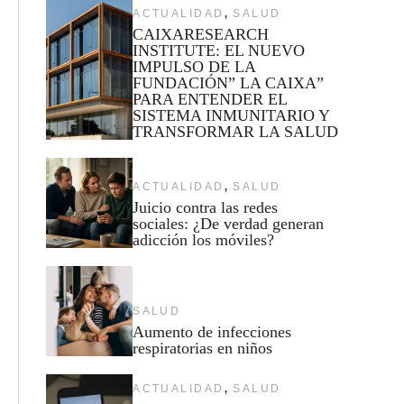
,
ACTUALIDAD
SALUD
CAIXARESEARCH
INSTITUTE: EL NUEVO
IMPULSO DE LA
FUNDACIÓN” LA CAIXA”
PARA ENTENDER EL
SISTEMA INMUNITARIO Y
TRANSFORMAR LA SALUD
,
ACTUALIDAD
SALUD
Juicio contra las redes
sociales: ¿De verdad generan
adicción los móviles?
SALUD
Aumento de infecciones
respiratorias en niños
,
ACTUALIDAD
SALUD