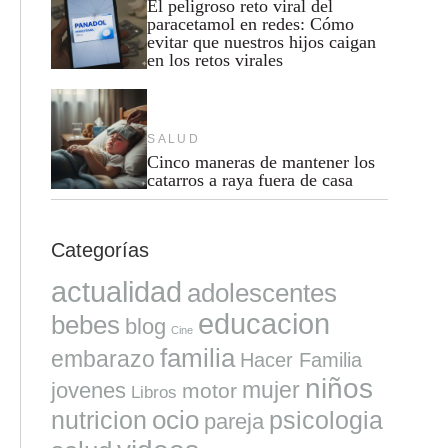
El peligroso reto viral del
paracetamol en redes: Cómo
evitar que nuestros hijos caigan
en los retos virales
SALUD
Cinco maneras de mantener los
catarros a raya fuera de casa
Categorías
actualidad
adolescentes
educacion
bebes
blog
Cine
familia
embarazo
Hacer Familia
niños
mujer
jovenes
motor
Libros
ocio
nutricion
psicologia
pareja