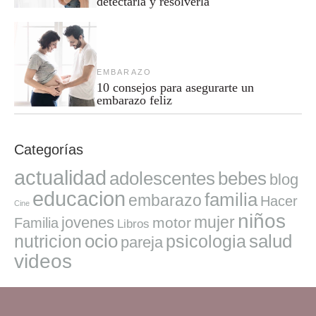
detectarla y resolverla
EMBARAZO
10 consejos para asegurarte un
embarazo feliz
Categorías
actualidad
adolescentes
bebes
blog
educacion
familia
embarazo
Hacer
Cine
niños
mujer
jovenes
motor
Familia
Libros
ocio
salud
nutricion
psicologia
pareja
videos