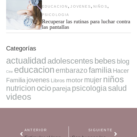
,
,
,
EDUCACION
JOVENES
NIÑOS
PSICOLOGIA
Recuperar las rutinas para luchar contra
las pantallas
Categorías
actualidad
adolescentes
bebes
blog
educacion
familia
embarazo
Hacer
Cine
niños
mujer
jovenes
motor
Familia
Libros
ocio
salud
nutricion
psicologia
pareja
videos
ANTERIOR
SIGUIENTE