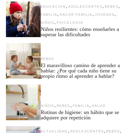
,
,
,
EDUCACION
ADOLESCENTES
BEBES
,
,
,
FAMILIA
HACER FAMILIA
JOVENES
,
NIÑOS
PSICOLOGIA
Niños resilientes: cómo enseñarles a
superar las dificultades
BEBES
El maravilloso camino de aprender a
hablar: ¿Por qué cada niño tiene su
propio ritmo al aprender a hablar?
,
,
,
NIÑOS
BEBES
FAMILIA
SALUD
Rutinas de higiene: un hábito que se
adquiere por repetición
,
,
,
ACTUALIDAD
ADOLESCENTES
BEBES