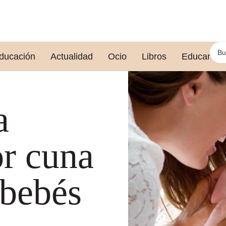
ducación
Actualidad
Ocio
Libros
Educar le
a
or cuna
 bebés