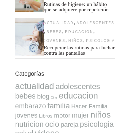
Rutinas de higiene: un hábito
que se adquiere por repetición
,
ACTUALIDAD
ADOLESCENTES
,
,
,
BEBES
EDUCACION
,
,
JOVENES
NIÑOS
PSICOLOGIA
Recuperar las rutinas para luchar
contra las pantallas
Categorías
actualidad
adolescentes
educacion
bebes
blog
Cine
familia
embarazo
Hacer Familia
niños
mujer
jovenes
motor
Libros
ocio
nutricion
psicologia
pareja