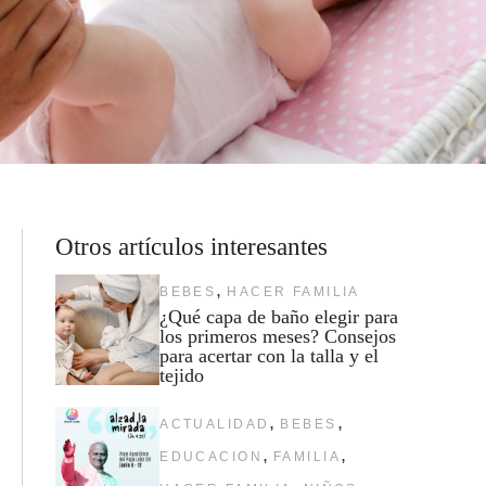
Otros artículos interesantes
,
BEBES
HACER FAMILIA
¿Qué capa de baño elegir para
los primeros meses? Consejos
para acertar con la talla y el
tejido
,
,
ACTUALIDAD
BEBES
,
,
EDUCACION
FAMILIA