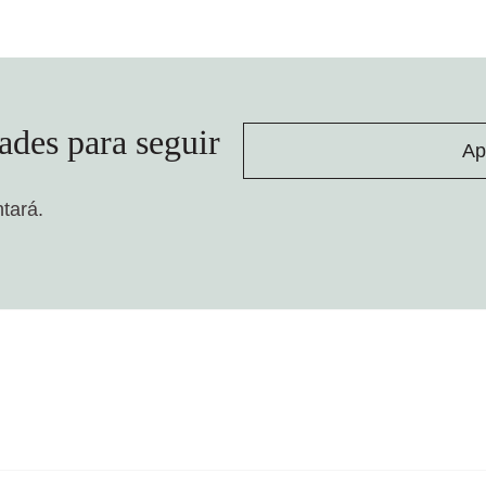
ades para seguir
Ap
ntará.