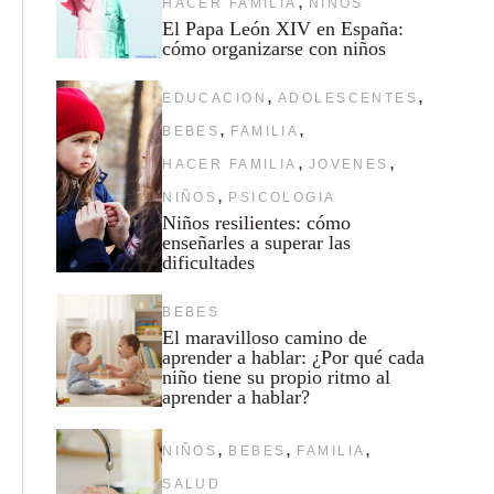
,
HACER FAMILIA
NIÑOS
El Papa León XIV en España:
cómo organizarse con niños
,
,
EDUCACION
ADOLESCENTES
,
,
BEBES
FAMILIA
,
,
HACER FAMILIA
JOVENES
,
NIÑOS
PSICOLOGIA
Niños resilientes: cómo
enseñarles a superar las
dificultades
BEBES
El maravilloso camino de
aprender a hablar: ¿Por qué cada
niño tiene su propio ritmo al
aprender a hablar?
,
,
,
NIÑOS
BEBES
FAMILIA
SALUD