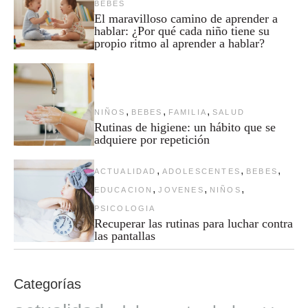
BEBES
El maravilloso camino de aprender a
hablar: ¿Por qué cada niño tiene su
propio ritmo al aprender a hablar?
,
,
,
NIÑOS
BEBES
FAMILIA
SALUD
Rutinas de higiene: un hábito que se
adquiere por repetición
,
,
,
ACTUALIDAD
ADOLESCENTES
BEBES
,
,
,
EDUCACION
JOVENES
NIÑOS
PSICOLOGIA
Recuperar las rutinas para luchar contra
las pantallas
Categorías