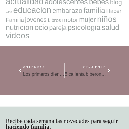
actualidad
adolescentes
bebes
blog
educacion
familia
embarazo
Hacer
Cine
niños
mujer
jovenes
motor
Familia
Libros
ocio
salud
nutricion
psicologia
pareja
videos
ANTERIOR
SIGUIENTE
Los primeros dientes del bebé
5 calienta biberones para coche perfectos para tus viajes
Recibe cada semana las novedades para seguir
haciendo familia
.