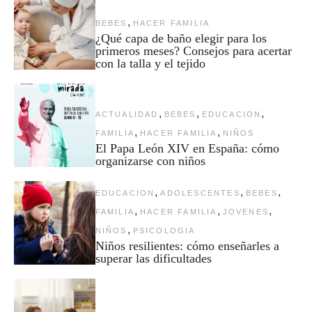
,
BEBES
HACER FAMILIA
¿Qué capa de baño elegir para los
primeros meses? Consejos para acertar
con la talla y el tejido
,
,
,
ACTUALIDAD
BEBES
EDUCACION
,
,
FAMILIA
HACER FAMILIA
NIÑOS
El Papa León XIV en España: cómo
organizarse con niños
,
,
,
EDUCACION
ADOLESCENTES
BEBES
,
,
,
FAMILIA
HACER FAMILIA
JOVENES
,
NIÑOS
PSICOLOGIA
Niños resilientes: cómo enseñarles a
superar las dificultades