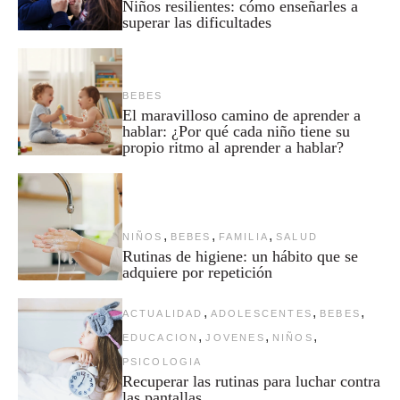
Niños resilientes: cómo enseñarles a
superar las dificultades
BEBES
El maravilloso camino de aprender a
hablar: ¿Por qué cada niño tiene su
propio ritmo al aprender a hablar?
,
,
,
NIÑOS
BEBES
FAMILIA
SALUD
Rutinas de higiene: un hábito que se
adquiere por repetición
,
,
,
ACTUALIDAD
ADOLESCENTES
BEBES
,
,
,
EDUCACION
JOVENES
NIÑOS
PSICOLOGIA
Recuperar las rutinas para luchar contra
las pantallas