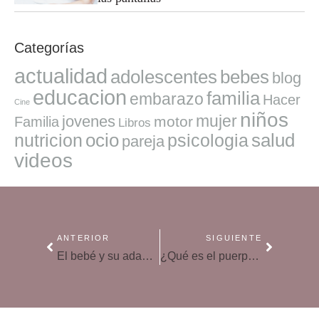
Categorías
actualidad
adolescentes
bebes
blog
educacion
familia
embarazo
Hacer
Cine
niños
mujer
jovenes
motor
Familia
Libros
ocio
salud
nutricion
psicologia
pareja
videos
ANTERIOR
SIGUIENTE
El bebé y su adaptación al mundo: 7 ejercicios de 1 a 18 meses
¿Qué es el puerperio y qué emociones se experimentan?