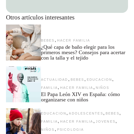
Otros artículos interesantes
,
BEBES
HACER FAMILIA
¿Qué capa de baño elegir para los
primeros meses? Consejos para acertar
con la talla y el tejido
,
,
,
ACTUALIDAD
BEBES
EDUCACION
,
,
FAMILIA
HACER FAMILIA
NIÑOS
El Papa León XIV en España: cómo
organizarse con niños
,
,
,
EDUCACION
ADOLESCENTES
BEBES
,
,
,
FAMILIA
HACER FAMILIA
JOVENES
,
NIÑOS
PSICOLOGIA