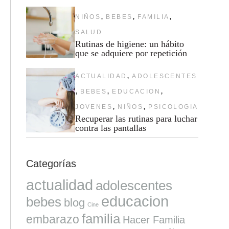
,
,
,
NIÑOS
BEBES
FAMILIA
SALUD
Rutinas de higiene: un hábito
que se adquiere por repetición
,
ACTUALIDAD
ADOLESCENTES
,
,
,
BEBES
EDUCACION
,
,
JOVENES
NIÑOS
PSICOLOGIA
Recuperar las rutinas para luchar
contra las pantallas
Categorías
actualidad
adolescentes
educacion
bebes
blog
Cine
familia
embarazo
Hacer Familia