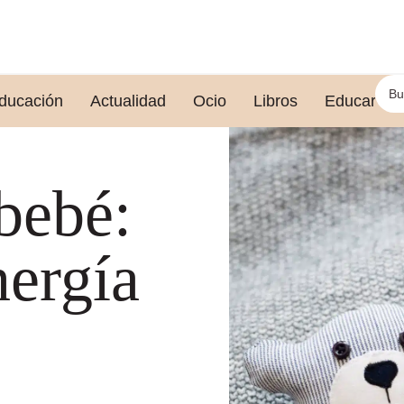
ducación
Actualidad
Ocio
Libros
Educar le
 bebé:
nergía