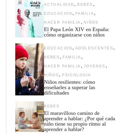
,
,
ACTUALIDAD
BEBES
,
,
EDUCACION
FAMILIA
,
HACER FAMILIA
NIÑOS
El Papa León XIV en España:
cómo organizarse con niños
,
,
EDUCACION
ADOLESCENTES
,
,
BEBES
FAMILIA
,
,
HACER FAMILIA
JOVENES
,
NIÑOS
PSICOLOGIA
Niños resilientes: cómo
enseñarles a superar las
dificultades
BEBES
El maravilloso camino de
aprender a hablar: ¿Por qué cada
niño tiene su propio ritmo al
aprender a hablar?