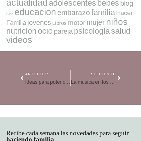
actualidad
adolescentes
bebes
blog
educacion
familia
embarazo
Hacer
Cine
niños
mujer
jovenes
motor
Familia
Libros
ocio
salud
nutricion
psicologia
pareja
videos
ANTERIOR
SIGUIENTE
Ideas para potenciar la creatividad en casa
La música en los niños mejora el oído
Recibe cada semana las novedades para seguir
haciendo familia
.