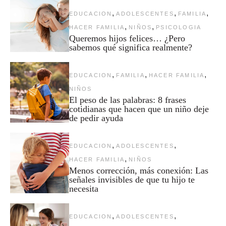
,
,
,
EDUCACION
ADOLESCENTES
FAMILIA
,
,
HACER FAMILIA
NIÑOS
PSICOLOGIA
Queremos hijos felices… ¿Pero
sabemos qué significa realmente?
,
,
,
EDUCACION
FAMILIA
HACER FAMILIA
NIÑOS
El peso de las palabras: 8 frases
cotidianas que hacen que un niño deje
de pedir ayuda
,
,
EDUCACION
ADOLESCENTES
,
HACER FAMILIA
NIÑOS
Menos corrección, más conexión: Las
señales invisibles de que tu hijo te
necesita
,
,
EDUCACION
ADOLESCENTES