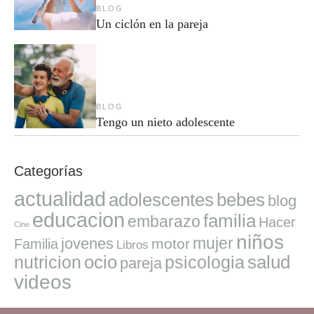
BLOG
Un ciclón en la pareja
BLOG
Tengo un nieto adolescente
Categorías
actualidad
adolescentes
bebes
blog
educacion
familia
embarazo
Hacer
Cine
niños
mujer
jovenes
motor
Familia
Libros
ocio
salud
nutricion
psicologia
pareja
videos