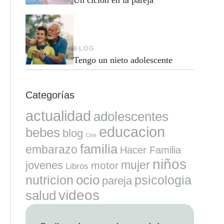
BLOG
Tengo un nieto adolescente
Categorías
actualidad
adolescentes
educacion
bebes
blog
Cine
familia
embarazo
Hacer Familia
niños
mujer
jovenes
motor
Libros
ocio
nutricion
psicologia
pareja
videos
salud