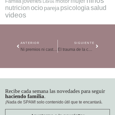
niños
mujer
jovenes
motor
Familia
Libros
ocio
salud
nutricion
psicologia
pareja
videos
ANTERIOR
SIGUIENTE
Ni premios ni castigos: el tiro saldrá por la culata
El trauma de la carita triste
Recibe cada semana las novedades para seguir
haciendo familia
.
¡Nada de SPAM!
solo contenido útil que te encantará.