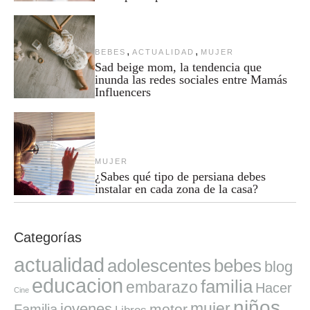
,
,
BEBES
ACTUALIDAD
MUJER
Sad beige mom, la tendencia que
inunda las redes sociales entre Mamás
Influencers
MUJER
¿Sabes qué tipo de persiana debes
instalar en cada zona de la casa?
Categorías
actualidad
adolescentes
bebes
blog
educacion
familia
embarazo
Hacer
Cine
niños
mujer
jovenes
motor
Familia