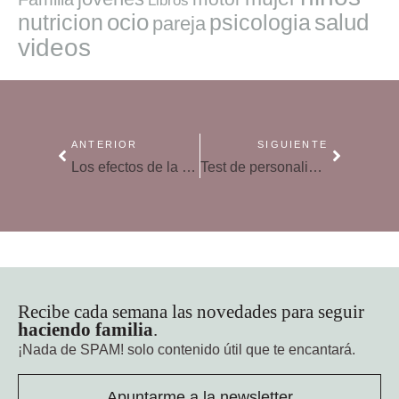
Libros
ocio
salud
nutricion
psicologia
pareja
videos
ANTERIOR
SIGUIENTE
Los efectos de la menopausia en la piel
Test de personalidad: ¿soportas los años que tienes?
Recibe cada semana las novedades para seguir
haciendo familia
.
¡Nada de SPAM!
solo contenido útil que te encantará.
Apuntarme a la newsletter