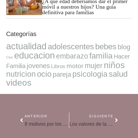
¿A qué edad deberíamos dar el primer
móvil a nuestros hijos? Una guía
definitiva para familias
Categorías
actualidad
adolescentes
bebes
blog
educacion
familia
embarazo
Hacer
Cine
niños
mujer
jovenes
motor
Familia
Libros
ocio
salud
nutricion
psicologia
pareja
videos
ANTERIOR
SIGUIENTE
8 motivos por los que tus hijos no aprenden inglés
Los valores de la Navidad para los niños