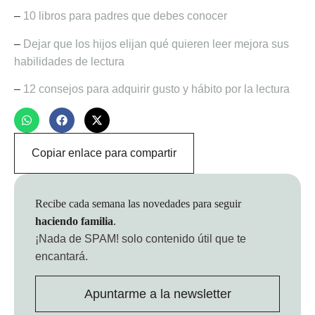
–
10 libros para padres que debes conocer
–
Dejar que los hijos elijan qué quieren leer mejora sus
habilidades de lectura
–
12 consejos para adquirir gusto y hábito por la lectura
Copiar enlace para compartir
Recibe cada semana las novedades para seguir
haciendo familia
.
¡Nada de SPAM!
solo contenido útil que te
encantará.
Apuntarme a la newsletter