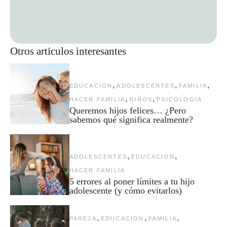
Otros artículos interesantes
,
,
,
EDUCACION
ADOLESCENTES
FAMILIA
,
,
HACER FAMILIA
NIÑOS
PSICOLOGIA
Queremos hijos felices… ¿Pero
sabemos qué significa realmente?
,
,
ADOLESCENTES
EDUCACION
HACER FAMILIA
5 errores al poner límites a tu hijo
adolescente (y cómo evitarlos)
,
,
,
PAREJA
EDUCACION
FAMILIA