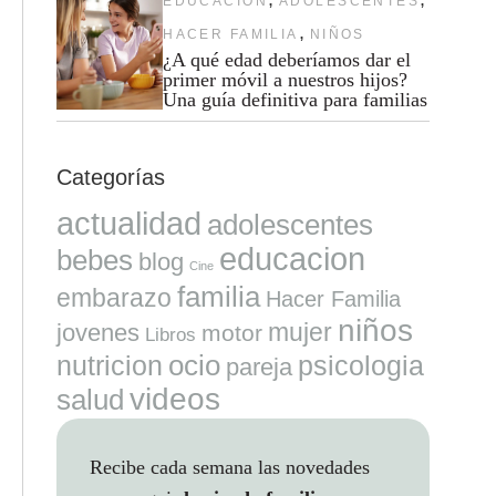
EDUCACION
ADOLESCENTES
,
HACER FAMILIA
NIÑOS
¿A qué edad deberíamos dar el
primer móvil a nuestros hijos?
Una guía definitiva para familias
Categorías
actualidad
adolescentes
educacion
bebes
blog
Cine
familia
embarazo
Hacer Familia
niños
mujer
jovenes
motor
Libros
ocio
nutricion
psicologia
pareja
videos
salud
Recibe cada semana las novedades