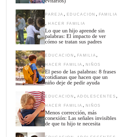
evitarlos)
,
,
PAREJA
EDUCACION
FAMILIA
,
HACER FAMILIA
Lo que un hijo aprende sin
palabras: El impacto de ver
cómo se tratan sus padres
,
,
EDUCACION
FAMILIA
,
HACER FAMILIA
NIÑOS
El peso de las palabras: 8 frases
cotidianas que hacen que un
niño deje de pedir ayuda
,
,
EDUCACION
ADOLESCENTES
,
HACER FAMILIA
NIÑOS
Menos corrección, más
conexión: Las señales invisibles
de que tu hijo te necesita
,
,