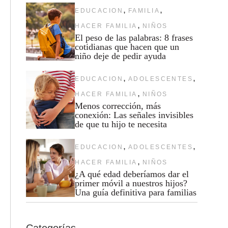
,
,
EDUCACION
FAMILIA
,
HACER FAMILIA
NIÑOS
El peso de las palabras: 8 frases
cotidianas que hacen que un
niño deje de pedir ayuda
,
,
EDUCACION
ADOLESCENTES
,
HACER FAMILIA
NIÑOS
Menos corrección, más
conexión: Las señales invisibles
de que tu hijo te necesita
,
,
EDUCACION
ADOLESCENTES
,
HACER FAMILIA
NIÑOS
¿A qué edad deberíamos dar el
primer móvil a nuestros hijos?
Una guía definitiva para familias
Categorías