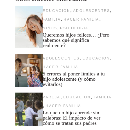
,
,
EDUCACION
ADOLESCENTES
,
,
FAMILIA
HACER FAMILIA
,
NIÑOS
PSICOLOGIA
Queremos hijos felices… ¿Pero
sabemos qué significa
realmente?
,
,
ADOLESCENTES
EDUCACION
HACER FAMILIA
5 errores al poner límites a tu
hijo adolescente (y cómo
evitarlos)
,
,
PAREJA
EDUCACION
FAMILIA
,
HACER FAMILIA
Lo que un hijo aprende sin
palabras: El impacto de ver
cómo se tratan sus padres