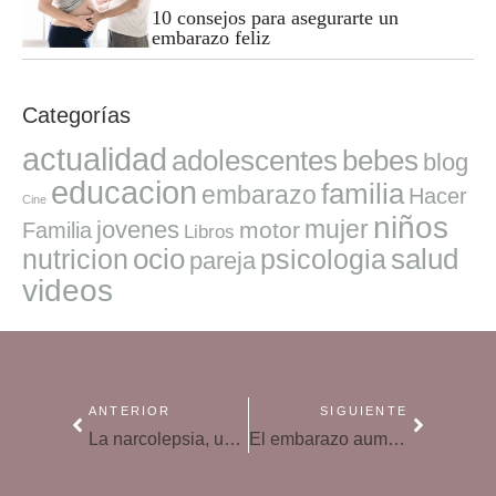
10 consejos para asegurarte un
embarazo feliz
Categorías
actualidad
adolescentes
bebes
blog
educacion
familia
embarazo
Hacer
Cine
niños
mujer
jovenes
motor
Familia
Libros
ocio
salud
nutricion
psicologia
pareja
videos
ANTERIOR
SIGUIENTE
La narcolepsia, un obstáculo para la maternidad
El embarazo aumenta el riesgo de caries y la aparición de la gingivitis gestacional