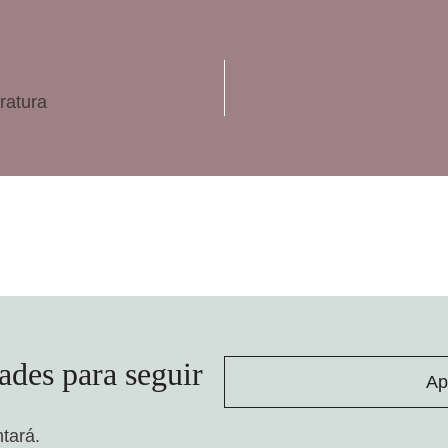
ratura
ades para seguir
Ap
ntará.