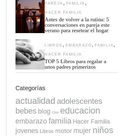
,
,
PAREJA
FAMILIA
HACER FAMILIA
Antes de volver a la rutina: 5
conversaciones en pareja este
verano para resetear el hogar
,
,
,
LIBROS
EMBARAZO
FAMILIA
HACER FAMILIA
TOP 5 Libros para regalar a
unos padres primerizos
Categorías
actualidad
adolescentes
educacion
bebes
blog
Cine
familia
embarazo
Hacer Familia
niños
mujer
jovenes
motor
Libros