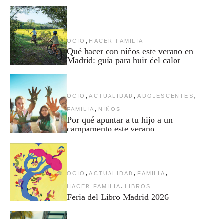
,
OCIO
HACER FAMILIA
Qué hacer con niños este verano en
Madrid: guía para huir del calor
,
,
,
OCIO
ACTUALIDAD
ADOLESCENTES
,
FAMILIA
NIÑOS
Por qué apuntar a tu hijo a un
campamento este verano
,
,
,
OCIO
ACTUALIDAD
FAMILIA
,
HACER FAMILIA
LIBROS
Feria del Libro Madrid 2026