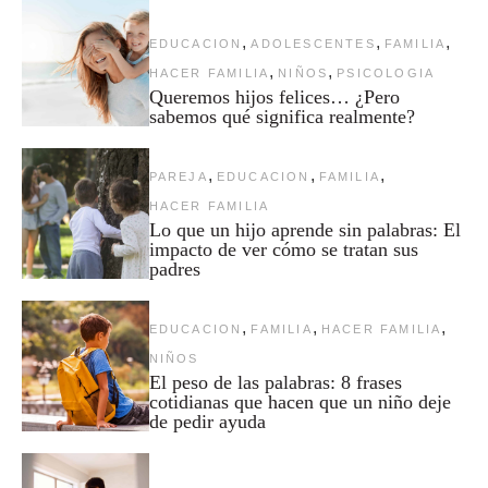
,
,
,
EDUCACION
ADOLESCENTES
FAMILIA
,
,
HACER FAMILIA
NIÑOS
PSICOLOGIA
Queremos hijos felices… ¿Pero
sabemos qué significa realmente?
,
,
,
PAREJA
EDUCACION
FAMILIA
HACER FAMILIA
Lo que un hijo aprende sin palabras: El
impacto de ver cómo se tratan sus
padres
,
,
,
EDUCACION
FAMILIA
HACER FAMILIA
NIÑOS
El peso de las palabras: 8 frases
cotidianas que hacen que un niño deje
de pedir ayuda