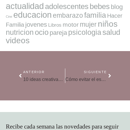
actualidad
adolescentes
bebes
blog
educacion
familia
embarazo
Hacer
Cine
niños
mujer
jovenes
motor
Familia
Libros
ocio
salud
nutricion
psicologia
pareja
videos
ANTERIOR
SIGUIENTE
10 ideas creativas y emocionantes para sorprender a mamá en su día especial
Cómo evitar el estrés de la paternidad, según Harvard
Recibe cada semana las novedades para seguir