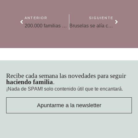
ANTERIOR
SIGUIENTE
200.000 familias ya reciben por SMS o e-mail las faltas de asistencia y las notas de sus hijos
Bruselas se alía con Telefónica, Facebook y Google para mejorar la protección del menor en Internet
Recibe cada semana las novedades para seguir
haciendo familia
.
¡Nada de SPAM!
solo contenido útil que te encantará.
Apuntarme a la newsletter