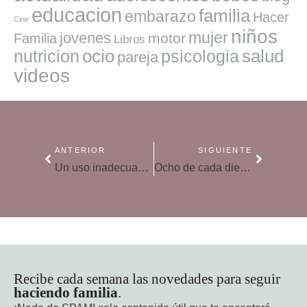
educacion
familia
embarazo
Hacer
Cine
niños
mujer
jovenes
motor
Familia
Libros
ocio
salud
nutricion
psicologia
pareja
videos
ANTERIOR
SIGUIENTE
Un uso inadecuado de Internet puede provocar adicción, obesidad y trastornos en niños
Ocho de cada diez universitarios, en conexión permanente con Internet
Recibe cada semana las novedades para seguir
haciendo familia
.