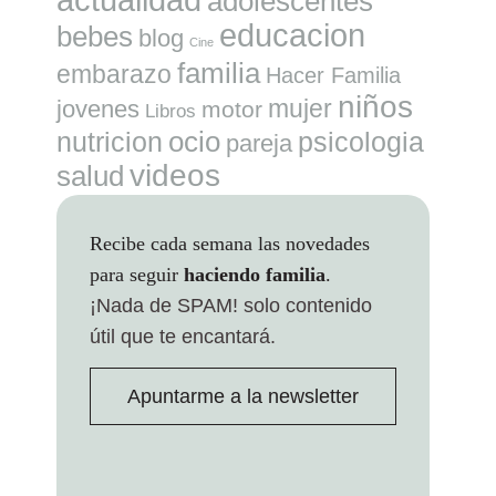
adolescentes
educacion
bebes
blog
Cine
familia
embarazo
Hacer Familia
niños
mujer
jovenes
motor
Libros
ocio
nutricion
psicologia
pareja
videos
salud
Recibe cada semana las novedades
para seguir
haciendo familia
.
¡Nada de SPAM!
solo contenido
útil que te encantará.
Apuntarme a la newsletter