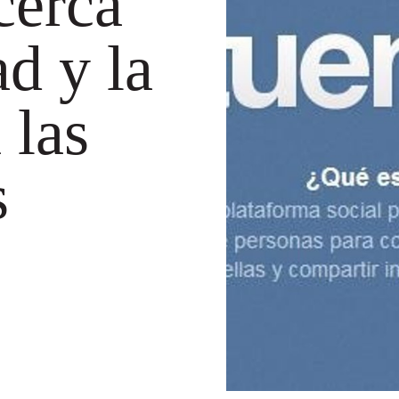
cerca
ad y la
 las
s