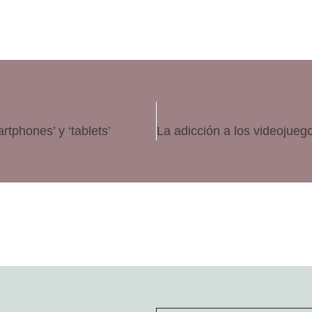
tphones’ y ‘tablets’