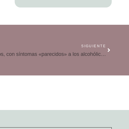
SIGUIENTE
La adicción a los videojuegos, con síntomas «parecidos» a los alcohólicos y drogadictos