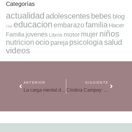
Categorías
actualidad
adolescentes
bebes
blog
educacion
familia
embarazo
Hacer
Cine
niños
mujer
jovenes
motor
Familia
Libros
ocio
salud
nutricion
psicologia
pareja
videos
ANTERIOR
SIGUIENTE
La carga mental de las mujeres continúa en vacaciones: trucos para disfrutar sin preocupaciones
Cristina Campoy: «El protector solar debe dejar transpirar la piel para que no forme una oclusión»