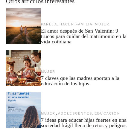
Otros artículos interesantes
,
,
PAREJA
HACER FAMILIA
MUJER
El amor después de San Valentín: 9
trucos para cuidar del matrimonio en la
vida cotidiana
MUJER
7 claves que las madres aportan a la
educación de los hijos
,
,
MUJER
ADOLESCENTES
EDUCACION
7 ideas para educar hijas fuertes en una
sociedad frágil llena de retos y peligros