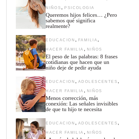
,
NIÑOS
PSICOLOGIA
Queremos hijos felices… ¿Pero
sabemos qué significa
realmente?
,
,
EDUCACION
FAMILIA
,
HACER FAMILIA
NIÑOS
El peso de las palabras: 8 frases
cotidianas que hacen que un
niño deje de pedir ayuda
,
,
EDUCACION
ADOLESCENTES
,
HACER FAMILIA
NIÑOS
Menos corrección, más
conexión: Las señales invisibles
de que tu hijo te necesita
,
,
EDUCACION
ADOLESCENTES
,
HACER FAMILIA
NIÑOS