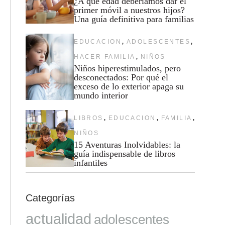
¿A qué edad deberíamos dar el
primer móvil a nuestros hijos?
Una guía definitiva para familias
,
,
EDUCACION
ADOLESCENTES
,
HACER FAMILIA
NIÑOS
Niños hiperestimulados, pero
desconectados: Por qué el
exceso de lo exterior apaga su
mundo interior
,
,
,
LIBROS
EDUCACION
FAMILIA
NIÑOS
15 Aventuras Inolvidables: la
guía indispensable de libros
infantiles
Categorías
actualidad
adolescentes