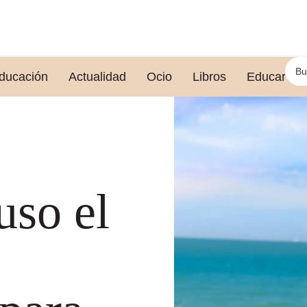
ducación
Actualidad
Ocio
Libros
Educar le
uso el