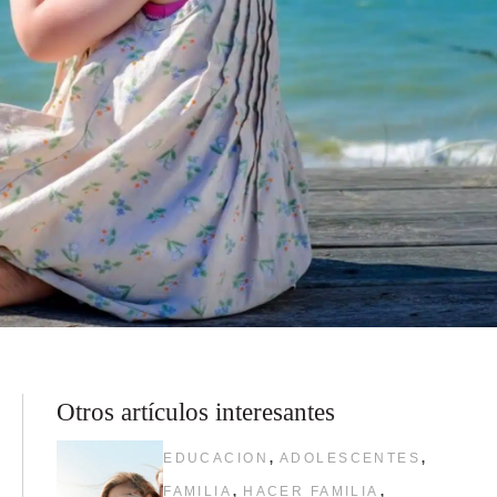
Otros artículos interesantes
,
,
EDUCACION
ADOLESCENTES
,
,
FAMILIA
HACER FAMILIA