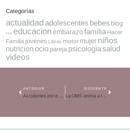
Categorías
actualidad
adolescentes
bebes
blog
educacion
familia
embarazo
Hacer
Cine
niños
mujer
jovenes
motor
Familia
Libros
ocio
salud
nutricion
psicologia
pareja
videos
ANTERIOR
SIGUIENTE
Accidentes por edades, los peligros que debes evitar a tus pequeños
La OMS anima a los padres a moverse junto a sus hijos