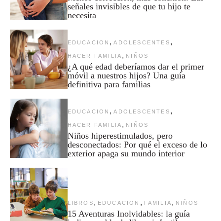
señales invisibles de que tu hijo te
necesita
,
,
EDUCACION
ADOLESCENTES
,
HACER FAMILIA
NIÑOS
¿A qué edad deberíamos dar el primer
móvil a nuestros hijos? Una guía
definitiva para familias
,
,
EDUCACION
ADOLESCENTES
,
HACER FAMILIA
NIÑOS
Niños hiperestimulados, pero
desconectados: Por qué el exceso de lo
exterior apaga su mundo interior
,
,
,
LIBROS
EDUCACION
FAMILIA
NIÑOS
15 Aventuras Inolvidables: la guía