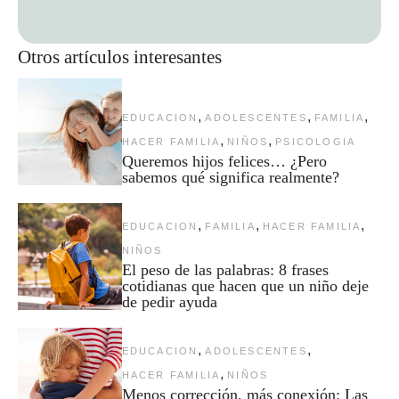
Otros artículos interesantes
,
,
,
EDUCACION
ADOLESCENTES
FAMILIA
,
,
HACER FAMILIA
NIÑOS
PSICOLOGIA
Queremos hijos felices… ¿Pero
sabemos qué significa realmente?
,
,
,
EDUCACION
FAMILIA
HACER FAMILIA
NIÑOS
El peso de las palabras: 8 frases
cotidianas que hacen que un niño deje
de pedir ayuda
,
,
EDUCACION
ADOLESCENTES
,
HACER FAMILIA
NIÑOS
Menos corrección, más conexión: Las