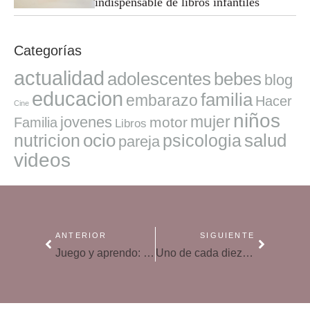
indispensable de libros infantiles
Categorías
actualidad
adolescentes
bebes
blog
educacion
familia
embarazo
Hacer
Cine
niños
mujer
jovenes
motor
Familia
Libros
ocio
salud
nutricion
psicologia
pareja
videos
ANTERIOR
SIGUIENTE
Juego y aprendo: juegos para desarrollar habilidades
Uno de cada diez niños españoles confiesa no ser feliz