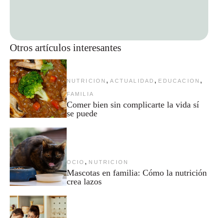
Otros artículos interesantes
,
,
,
NUTRICION
ACTUALIDAD
EDUCACION
FAMILIA
Comer bien sin complicarte la vida sí
se puede
,
OCIO
NUTRICION
Mascotas en familia: Cómo la nutrición
crea lazos