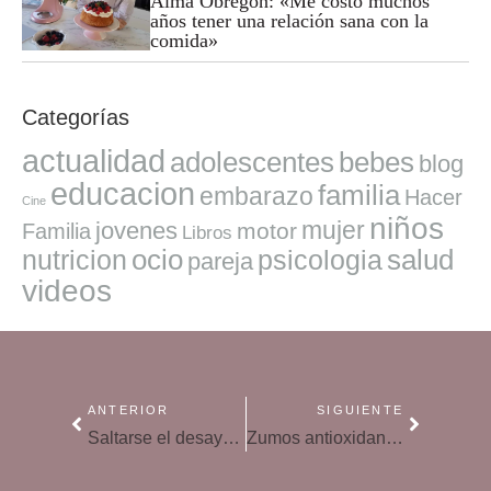
Alma Obregón: «Me costó muchos
años tener una relación sana con la
comida»
Categorías
actualidad
adolescentes
bebes
blog
educacion
familia
embarazo
Hacer
Cine
niños
mujer
jovenes
motor
Familia
Libros
ocio
salud
nutricion
psicologia
pareja
videos
ANTERIOR
SIGUIENTE
Saltarse el desayuno, una peligrosa decisión para el corazón
Zumos antioxidantes, ¿cumplen con su promesa?