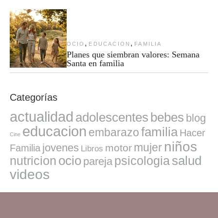
,
,
OCIO
EDUCACION
FAMILIA
Planes que siembran valores: Semana
Santa en familia
Categorías
actualidad
adolescentes
bebes
blog
educacion
familia
embarazo
Hacer
Cine
niños
mujer
jovenes
motor
Familia
Libros
ocio
salud
nutricion
psicologia
pareja
videos