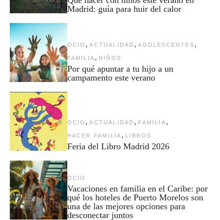
Madrid: guía para huir del calor
,
,
,
OCIO
ACTUALIDAD
ADOLESCENTES
,
FAMILIA
NIÑOS
Por qué apuntar a tu hijo a un
campamento este verano
,
,
,
OCIO
ACTUALIDAD
FAMILIA
,
HACER FAMILIA
LIBROS
Feria del Libro Madrid 2026
OCIO
Vacaciones en familia en el Caribe: por
qué los hoteles de Puerto Morelos son
una de las mejores opciones para
desconectar juntos