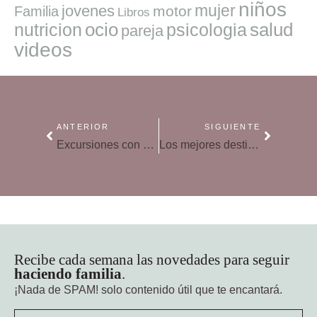
niños
mujer
jovenes
motor
Familia
Libros
ocio
salud
nutricion
psicologia
pareja
videos
ANTERIOR
SIGUIENTE
Excursiones con niños cerca de Santiago de Compostela
Los mejores destinos de vacaciones para niños en todo el mundo
Recibe cada semana las novedades para seguir
haciendo familia
.
¡Nada de SPAM!
solo contenido útil que te encantará.