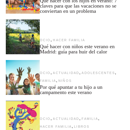
Qué hacer con los hijos en verano: 7
claves para que las vacaciones no se
conviertan en un problema
,
OCIO
HACER FAMILIA
Qué hacer con niños este verano en
Madrid: guía para huir del calor
,
,
,
OCIO
ACTUALIDAD
ADOLESCENTES
,
FAMILIA
NIÑOS
Por qué apuntar a tu hijo a un
campamento este verano
,
,
,
OCIO
ACTUALIDAD
FAMILIA
,
HACER FAMILIA
LIBROS