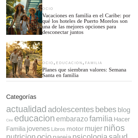
OCIO
Vacaciones en familia en el Caribe: por
qué los hoteles de Puerto Morelos son
una de las mejores opciones para
desconectar juntos
,
,
OCIO
EDUCACION
FAMILIA
Planes que siembran valores: Semana
Santa en familia
Categorías
actualidad
adolescentes
bebes
blog
educacion
familia
embarazo
Hacer
Cine
niños
mujer
jovenes
motor
Familia
Libros
ocio
salud
nutricion
psicologia
pareja