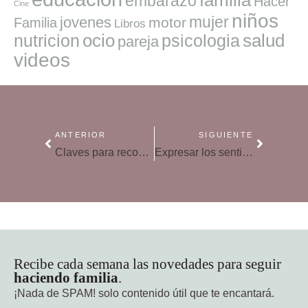
familia
embarazo
Hacer
Cine
niños
mujer
jovenes
motor
Familia
Libros
ocio
salud
nutricion
psicologia
pareja
videos
ANTERIOR
SIGUIENTE
Claves para reconectar con tu pareja en San Valentín
Expresar los sentimientos en pareja
Recibe cada semana las novedades para seguir
haciendo familia
.
¡Nada de SPAM!
solo contenido útil que te encantará.