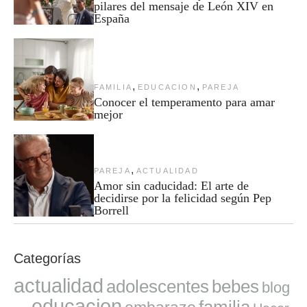
pilares del mensaje de León XIV en
España
,
,
FAMILIA
EDUCACION
PAREJA
Conocer el temperamento para amar
mejor
,
PAREJA
ACTUALIDAD
Amor sin caducidad: El arte de
decidirse por la felicidad según Pep
Borrell
Categorías
actualidad
adolescentes
bebes
blog
educacion