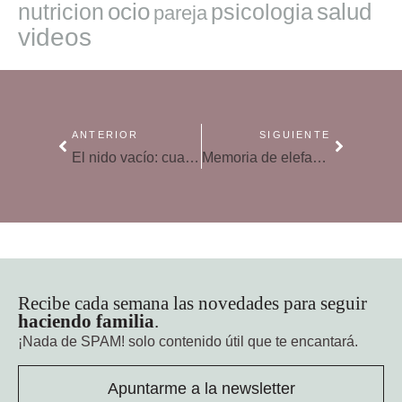
ocio
salud
nutricion
psicologia
pareja
videos
ANTERIOR
SIGUIENTE
El nido vacío: cuando nuestros hijos vuelan
Memoria de elefante: la información estructurada se recuerda mejor
Recibe cada semana las novedades para seguir
haciendo familia
.
¡Nada de SPAM!
solo contenido útil que te encantará.
Apuntarme a la newsletter