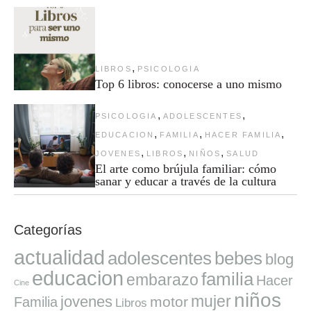
,
LIBROS
PSICOLOGIA
Top 6 libros: conocerse a uno mismo
,
,
PSICOLOGIA
ADOLESCENTES
,
,
,
EDUCACION
FAMILIA
HACER FAMILIA
,
,
,
JOVENES
LIBROS
NIÑOS
SALUD
El arte como brújula familiar: cómo
sanar y educar a través de la cultura
Categorías
actualidad
adolescentes
bebes
blog
educacion
familia
embarazo
Hacer
Cine
niños
mujer
jovenes
motor
Familia
Libros