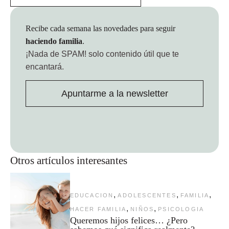
Recibe cada semana las novedades para seguir
haciendo familia
.
¡Nada de SPAM!
solo contenido útil que te
encantará.
Apuntarme a la newsletter
Otros artículos interesantes
,
,
,
EDUCACION
ADOLESCENTES
FAMILIA
,
,
HACER FAMILIA
NIÑOS
PSICOLOGIA
Queremos hijos felices… ¿Pero