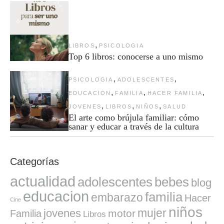
,
LIBROS
PSICOLOGIA
Top 6 libros: conocerse a uno mismo
,
,
PSICOLOGIA
ADOLESCENTES
,
,
,
EDUCACION
FAMILIA
HACER FAMILIA
,
,
,
JOVENES
LIBROS
NIÑOS
SALUD
El arte como brújula familiar: cómo
sanar y educar a través de la cultura
Categorías
actualidad
adolescentes
bebes
blog
educacion
familia
embarazo
Hacer
Cine
niños
mujer
jovenes
motor
Familia
Libros