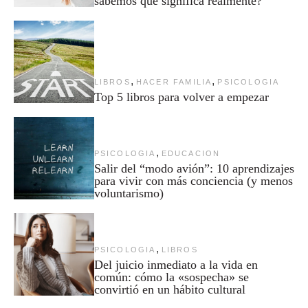
sabemos qué significa realmente?
,
,
LIBROS
HACER FAMILIA
PSICOLOGIA
Top 5 libros para volver a empezar
,
PSICOLOGIA
EDUCACION
Salir del “modo avión”: 10 aprendizajes
para vivir con más conciencia (y menos
voluntarismo)
,
PSICOLOGIA
LIBROS
Del juicio inmediato a la vida en
común: cómo la «sospecha» se
convirtió en un hábito cultural