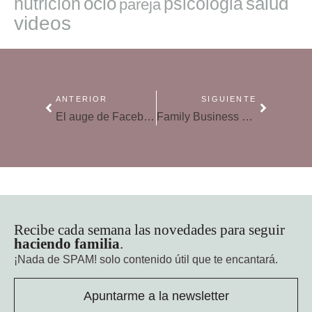
ocio
salud
nutricion
psicologia
pareja
videos
ANTERIOR
SIGUIENTE
El auge de Facebook y ¿el fin? de la privacidad de uno de cada siete seres humanos
Family Business School
Recibe cada semana las novedades para seguir
haciendo familia
.
¡Nada de SPAM!
solo contenido útil que te encantará.
Apuntarme a la newsletter